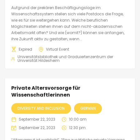
Aufgrund der prekären Beschäftigungslage im
Wissenschaftssystem stellen sich viele Postdocs die Frage,
wie es für sie weitergehen kann. Welche beruflichen
Möglichkeiten stehen ihnen auf dem nicht-akademischen
Arbeitsmarkt offen? Und wie (womit?) können sie anfangen,
ihre Zukunft aktiv zu gestalten, wenn...
Expired
Virtual Event
Universitätsbibliothek und Graduiertenzentrum der
Universität Hildesheim
Private Altersvorsorge für
Wissenschaftlerinnen
DIVERSITY AND INCLUSION
GERMAN
September 22, 2023
10:00 am
September 22, 2023
12:30 pm
“Altersarmut ist weiblich!”, “Eine zusätzliche private Vorsorge