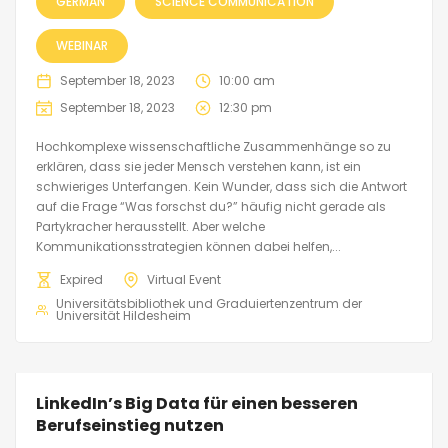
GERMAN
SCIENCE COMMUNICATION
WEBINAR
September 18, 2023
10:00 am
September 18, 2023
12:30 pm
Hochkomplexe wissenschaftliche Zusammenhänge so zu
erklären, dass sie jeder Mensch verstehen kann, ist ein
schwieriges Unterfangen. Kein Wunder, dass sich die Antwort
auf die Frage “Was forschst du?” häufig nicht gerade als
Partykracher herausstellt. Aber welche
Kommunikationsstrategien können dabei helfen,...
Expired
Virtual Event
Universitätsbibliothek und Graduiertenzentrum der
Universität Hildesheim
LinkedIn’s Big Data für einen besseren
Berufseinstieg nutzen