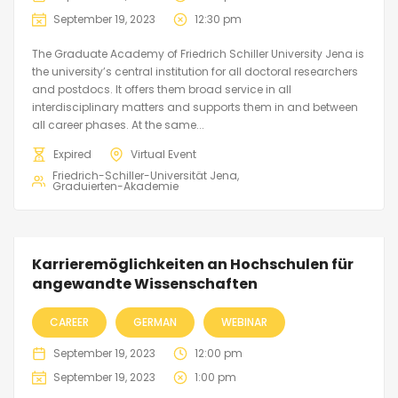
September 19, 2023
12:30 pm
The Graduate Academy of Friedrich Schiller University Jena is
the university’s central institution for all doctoral researchers
and postdocs. It offers them broad service in all
interdisciplinary matters and supports them in and between
all career phases. At the same...
Expired
Virtual Event
Friedrich-Schiller-Universität Jena
Graduierten-Akademie
Karrieremöglichkeiten an Hochschulen für
angewandte Wissenschaften
CAREER
GERMAN
WEBINAR
September 19, 2023
12:00 pm
September 19, 2023
1:00 pm