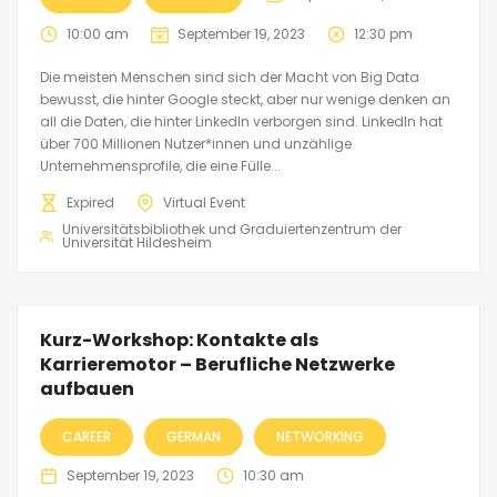
10:00 am
September 19, 2023
12:30 pm
Die meisten Menschen sind sich der Macht von Big Data
bewusst, die hinter Google steckt, aber nur wenige denken an
all die Daten, die hinter LinkedIn verborgen sind. LinkedIn hat
über 700 Millionen Nutzer*innen und unzählige
Unternehmensprofile, die eine Fülle...
Expired
Virtual Event
Universitätsbibliothek und Graduiertenzentrum der
Universität Hildesheim
Kurz-Workshop: Kontakte als
Karrieremotor – Berufliche Netzwerke
aufbauen
CAREER
GERMAN
NETWORKING
September 19, 2023
10:30 am