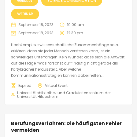
GERMAN
SCIENCE COMMUNICATION
WEBINAR
September 18, 2023
10:00 am
September 18, 2023
12:30 pm
Hochkomplexe wissenschaftliche Zusammenhänge so zu
erklären, dass sie jeder Mensch verstehen kann, ist ein
schwieriges Unterfangen. Kein Wunder, dass sich die Antwort
auf die Frage “Was forschst du?” häufig nicht gerade als
Partykracher herausstellt. Aber welche
Kommunikationsstrategien können dabei helfen,...
Expired
Virtual Event
Universitätsbibliothek und Graduiertenzentrum der
Universität Hildesheim
Berufungsverfahren: Die häufigsten Fehler
vermeiden